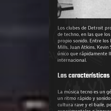
Los clubes de Detroit p
de techno, en las que lo
propio sonido. Entre los
Agenda
Mills, Juan Atkins, Kevi
único que rápidamente ll
Galerie
internacional.
Photos
Las características
Magazine
La música tecno es un g
À
un ritmo rápido y sonido
cultura rave y el baile,
Propos
experimentales e innova