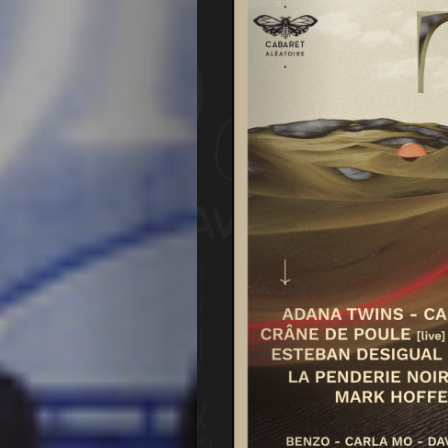
Agenda
Galerie
Photos
Magazine
À
Propos