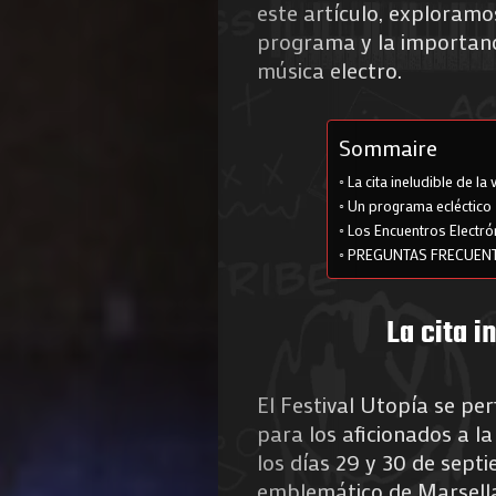
este artículo, exploramo
programa y la importanc
música electro.
Sommaire
La cita ineludible de la 
Un programa ecléctico
Los Encuentros Electró
PREGUNTAS FRECUEN
La cita i
El Festival Utopía se perf
para los aficionados a la
los días 29 y 30 de septi
emblemático de Marsella d