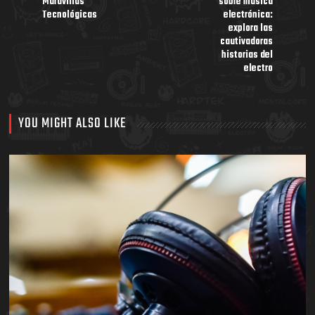
Maravillas
sobre música
Tecnológicas
electrónica:
explora las
cautivadoras
historias del
electro
YOU MIGHT ALSO LIKE