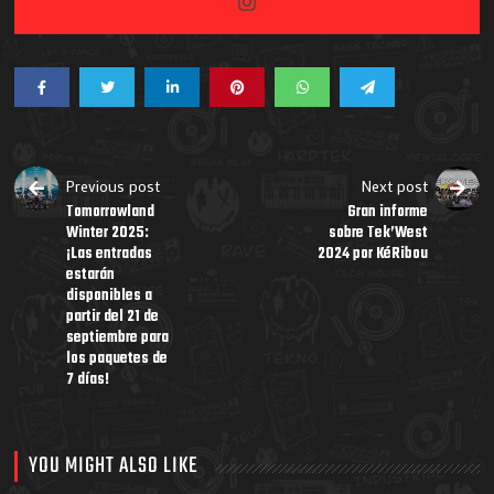
Previous post
Next post
Tomorrowland
Gran informe
Winter 2025:
sobre Tek’West
¡Las entradas
2024 por KéRibou
estarán
disponibles a
partir del 21 de
septiembre para
los paquetes de
7 días!
YOU MIGHT ALSO LIKE