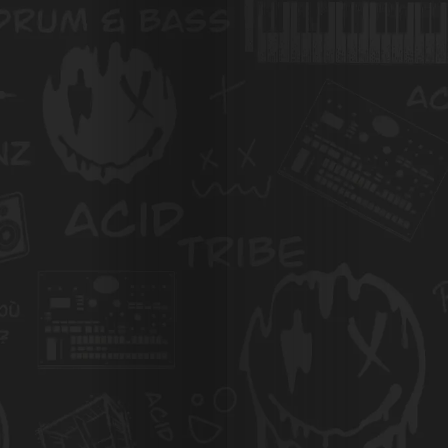
Photos
Magazine
À
Propos
de
Nous
Search