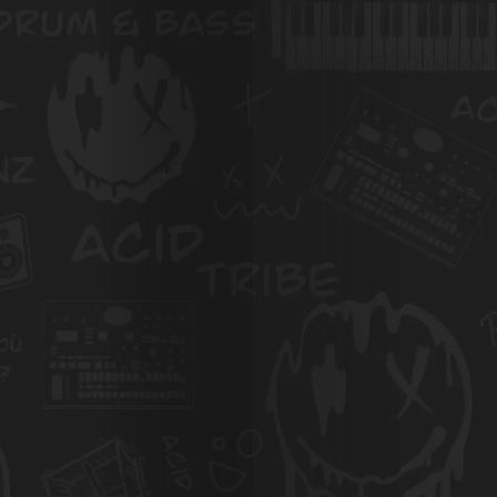
Photos
Magazine
À
Propos
de
Nous
Search