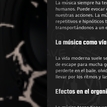
La música siempre ha te
humanos. Puede evocar em
nuestras acciones. La mú
repetitivos e hipnóticos
transportándonos a un e
Agenda
La música como vía
Galerie
La vida moderna suele se
Photos
de escape para mucha ge
perderte en el baile, olv
Magazine
llevar por los ritmos y l
À
Efectos en el orga
Propos