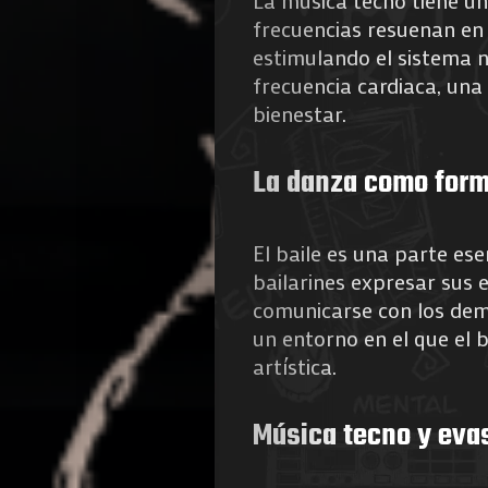
La música tecno tiene un 
frecuencias resuenan en e
de
estimulando el sistema 
frecuencia cardiaca, una
Nous
bienestar.
La danza como form
Search
El baile es una parte ese
bailarines expresar sus 
comunicarse con los demá
un entorno en el que el 
artística.
Música tecno y eva