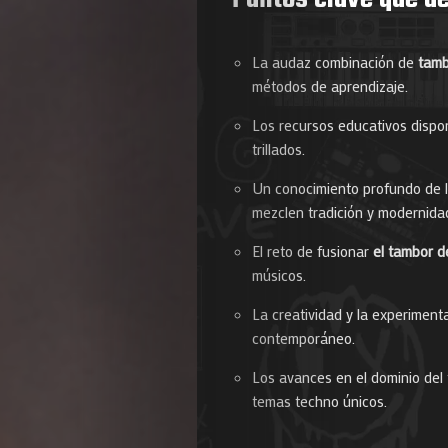
La audaz combinación de
tamb
métodos de aprendizaje.
Los recursos educativos dispon
trillados.
Agenda
Un conocimiento profundo de l
mezclen tradición y modernida
Galerie
El reto de fusionar
el tambor d
Photos
músicos.
La creatividad y la experiment
Magazine
contemporáneo.
À
Los avances en el dominio del
temas techno únicos.
Propos