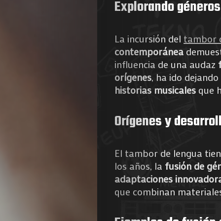
Explorando géneros
de
La incursión del
tambor 
Nous
contemporánea
demuest
influencia de una audaz
orígenes
, ha ido dejando
Search
historias musicales
que h
Orígenes y desarrol
El tambor de lengua tiene
los años, la
fusión de gé
adaptaciones innovador
que combinan materiales 