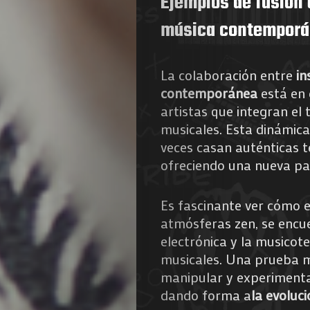
Ejemplos de fusión 
música contempor
La colaboración entre
in
contemporánea
está en 
artistas que integran el
musicales. Esta dinámica
veces casan auténticas t
ofreciendo una nueva pa
Es fascinante ver cómo 
atmósferas zen, se encu
electrónica y la musicote
musicales. Una prueba m
manipular y experimentar
dando forma a
la evoluc