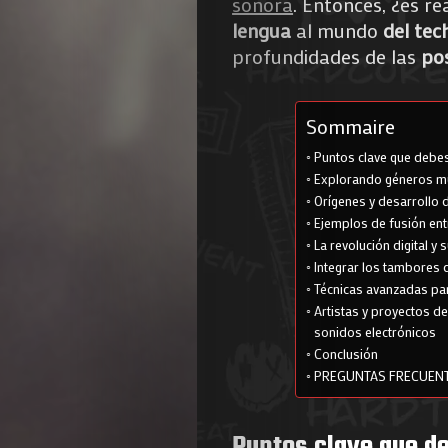
sonora
. Entonces, ¿es r
lengua
al mundo
del te
profundidades de las
pos
Sommaire
Puntos clave que debe
Explorando géneros mu
Orígenes y desarrollo 
Ejemplos de fusión ent
La revolución digital y
Integrar los tambores 
Técnicas avanzadas par
Artistas y proyectos d
sonidos electrónicos
Conclusión
PREGUNTAS FRECUEN
Puntos clave que d