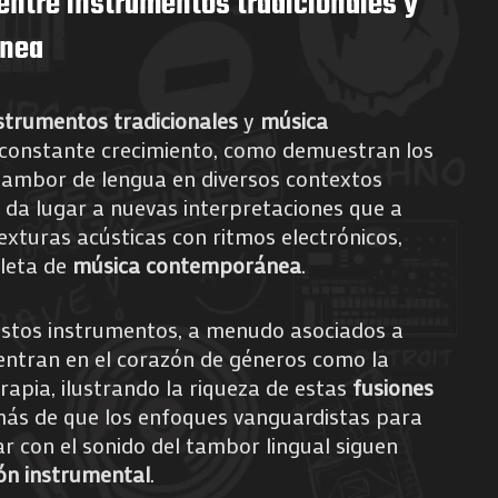
entre instrumentos tradicionales y
ánea
strumentos tradicionales
y
música
constante crecimiento, como demuestran los
 tambor de lengua en diversos contextos
 da lugar a nuevas interpretaciones que a
exturas acústicas con ritmos electrónicos,
leta de
música contemporánea
.
estos instrumentos, a menudo asociados a
entran en el corazón de géneros como la
rapia, ilustrando la riqueza de estas
fusiones
ás de que los enfoques vanguardistas para
 con el sonido del tambor lingual siguen
ión instrumental
.