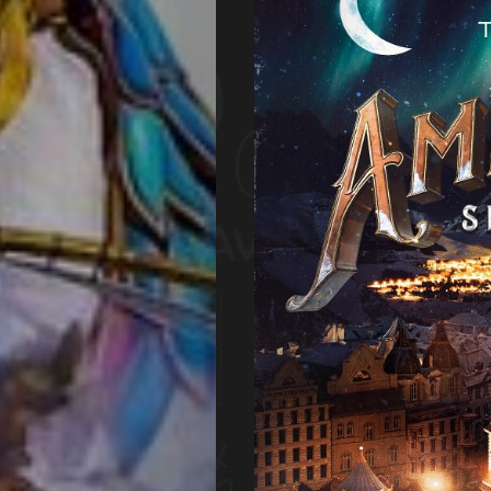
Agenda
Galerie
Photos
Magazine
À
Propos