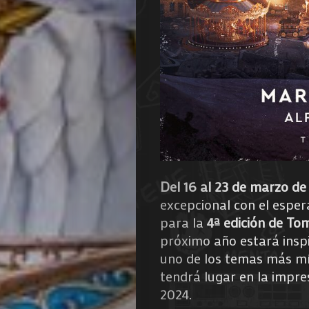
de
Nous
Search
Del 16 al 23 de marzo de
excepcional con el espe
para la
4ª edición de T
próximo año estará insp
uno de los temas más mí
tendrá lugar en la impre
2024.