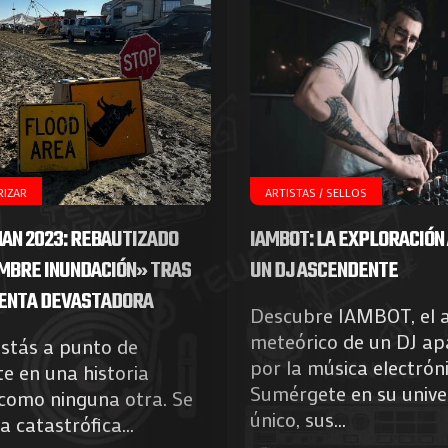
RIZAR
ARTISTAS / SELLOS
AN 2023: REBAUTIZADO
IAMBOT: LA EXPLORACIÓN 
MBRE INUNDACIÓN» TRAS
UN DJ ASCENDENTE
ENTA DEVASTADORA
Descubre IAMBOT, el 
Agenda
meteórico de un DJ ap
estás a punto de
por la música electróni
e en una historia
Galerie
Sumérgete en su unive
 como ninguna otra. Se
único, sus...
a catastrófica...