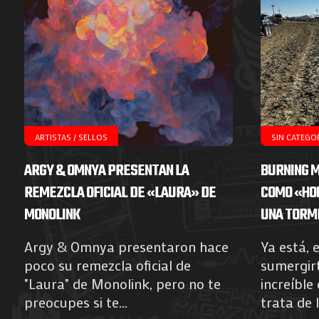
ARTISTAS / SELLOS
SIN CATEGO
ARGY & OMNYA PRESENTAN LA
BURNING M
REMEZCLA OFICIAL DE «LAURA» DE
COMO «HO
MONOLINK
UNA TORM
Argy & Omnya presentaron hace
Ya está, 
poco su remezcla oficial de
sumergirt
"Laura" de Monolink, pero no te
increíble
preocupes si te...
trata de l