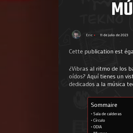
MÚ
Eric
11 de julio de 2023
Cette publication est ég
¿Vibras al ritmo de los b
oídos? Aquí tienes un vi
dedicados a la música te
Sommaire
Sala de calderas
Círculo
ODIA