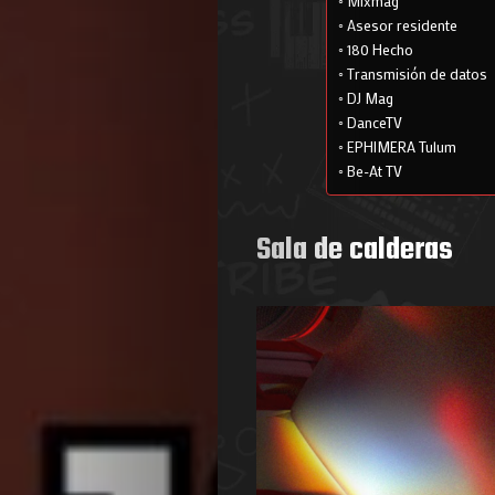
Mixmag
Asesor residente
180 Hecho
Transmisión de datos
DJ Mag
DanceTV
EPHIMERA Tulum
Be-At TV
Sala de calderas