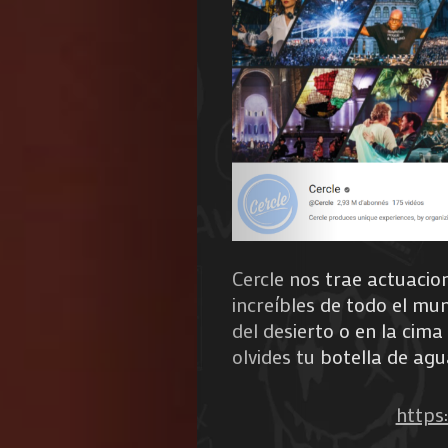
Agenda
Galerie
Photos
Cercle nos trae actuacio
increíbles de todo el mu
Magazine
del desierto o en la cim
olvides tu botella de agu
À
https
Propos