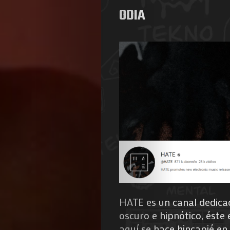
ODIA
de
Nous
Search
HATE es un canal dedicad
oscuro e hipnótico, éste 
aquí se hace hincapié en 