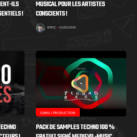
ENT-ILS
MUSICAL POUR LES ARTISTES
SENTIELS !
CONSCIENTS !
ERIC
01/02/2026
DJING / PRODUCTION
TECHNO
PACK DE SAMPLES TECHNO 100 %
CTEURS !
GRATUIT SIGNÉ MEDIEVIL-MUSIC