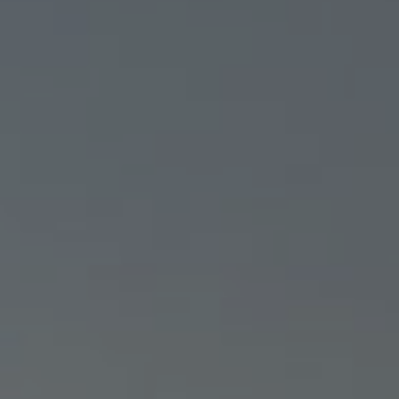
DRONE FRANCE PRO :
L’APPLICATION POUR PIL
UN DRONE EN FRANCE EN
TOUTE SÉCURITÉ
MALO
25/06/2026