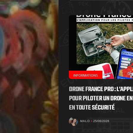
de
Nous
Contactez-
nous
!
INFORMATIONS
DRONE FRANCE PRO : L’APPL
Search
POUR PILOTER UN DRONE EN
EN TOUTE SÉCURITÉ
MALO
25/06/2026