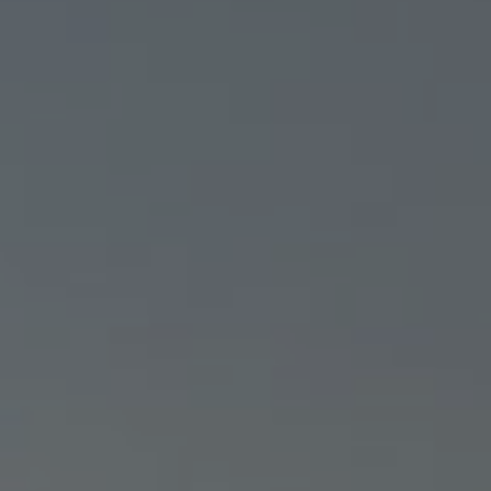
DRONE FRANCE PRO :
L’APPLICATION POUR PIL
UN DRONE EN FRANCE EN
TOUTE SÉCURITÉ
MALO
25/06/2026