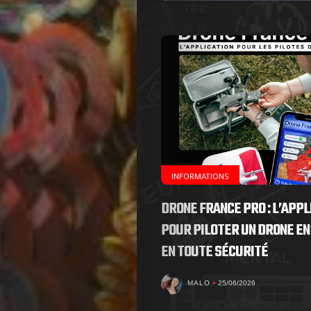
de
Nous
Contactez-
nous
!
INFORMATIONS
DRONE FRANCE PRO : L’APPL
Search
POUR PILOTER UN DRONE EN
EN TOUTE SÉCURITÉ
MALO
25/06/2026