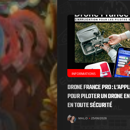
de
Nous
Contactez-
nous
!
INFORMATIONS
DRONE FRANCE PRO : L’APPL
Search
POUR PILOTER UN DRONE EN
EN TOUTE SÉCURITÉ
MALO
25/06/2026