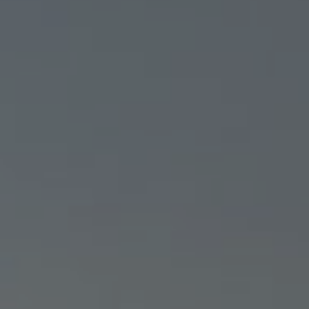
DRONE FRANCE PRO :
L’APPLICATION POUR PIL
UN DRONE EN FRANCE EN
TOUTE SÉCURITÉ
MALO
25/06/2026