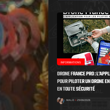
de
Nous
Contactez-
nous
!
INFORMATIONS
DRONE FRANCE PRO : L’APPL
Search
POUR PILOTER UN DRONE EN
EN TOUTE SÉCURITÉ
MALO
25/06/2026