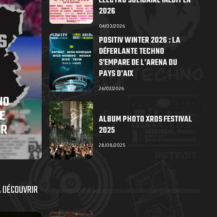
ÉLECTRO SOLIDAIRE INÉDIT EN
2026
04/03/2026
POSITIV WINTER 2026 : LA
DÉFERLANTE TECHNO
S’EMPARE DE L’ARENA DU
PAYS D’AIX
26/02/2026
NO
E
ALBUM PHOTO XRDS FESTIVAL
ER
2025
28/08/2025
À DÉCOUVRIR