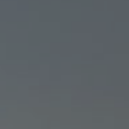
DRONE FRANCE PRO :
L’APPLICATION POUR PIL
UN DRONE EN FRANCE EN
TOUTE SÉCURITÉ
MALO
25/06/2026