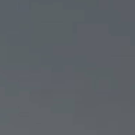
DRONE FRANCE PRO :
L’APPLICATION POUR PIL
UN DRONE EN FRANCE EN
TOUTE SÉCURITÉ
MALO
25/06/2026