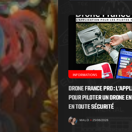
de
Nous
Contactez-
nous
!
INFORMATIONS
DRONE FRANCE PRO : L’APPL
Search
POUR PILOTER UN DRONE EN
EN TOUTE SÉCURITÉ
MALO
25/06/2026