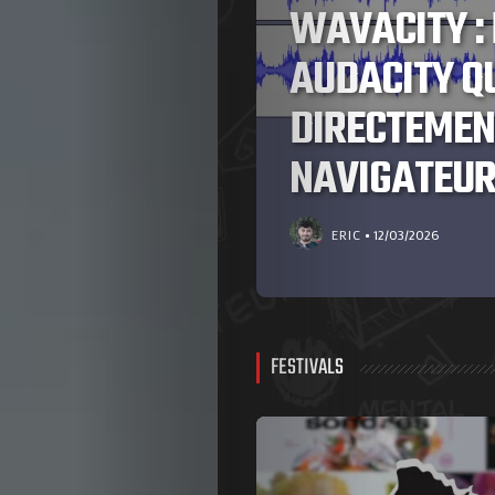
VE À
FESTIVAL
NE
TOP FESTIVA
FRANCE À N
LOUPER
ERIC
10/03/2026
FESTIVALS