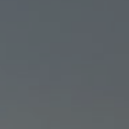
WAVACITY : L’ALTERNATI
AUDACITY QUI FONCTION
DIRECTEMENT DANS TON
NAVIGATEUR
ERIC
12/03/2026