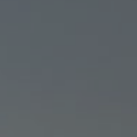
DRONE FRANCE PRO :
L’APPLICATION POUR PIL
UN DRONE EN FRANCE EN
TOUTE SÉCURITÉ
MALO
25/06/2026