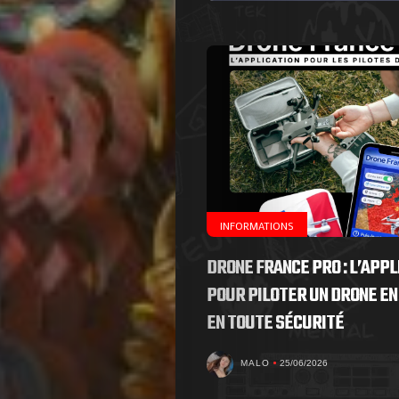
de
Nous
Contactez-
nous
!
INFORMATIONS
DRONE FRANCE PRO : L’APPL
Search
POUR PILOTER UN DRONE EN
EN TOUTE SÉCURITÉ
MALO
25/06/2026