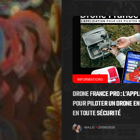
de
Nous
Contactez-
nous
!
INFORMATIONS
DRONE FRANCE PRO : L’APPL
Search
POUR PILOTER UN DRONE EN
EN TOUTE SÉCURITÉ
MALO
25/06/2026