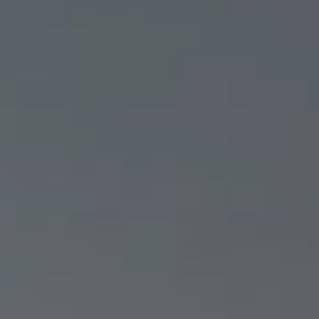
DRONE FRANCE PRO :
L’APPLICATION POUR PIL
UN DRONE EN FRANCE EN
TOUTE SÉCURITÉ
MALO
25/06/2026