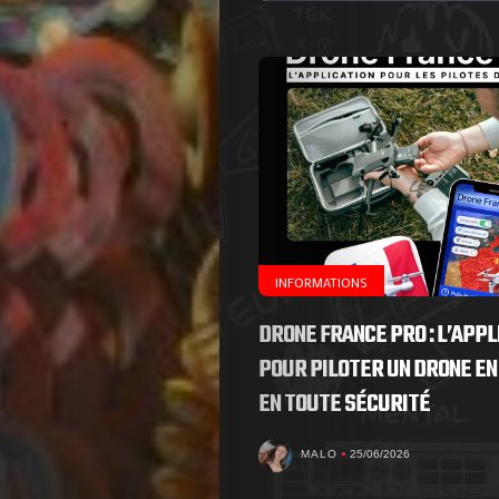
de
Nous
Contactez-
nous
!
INFORMATIONS
DRONE FRANCE PRO : L’APPL
Search
POUR PILOTER UN DRONE EN
EN TOUTE SÉCURITÉ
MALO
25/06/2026