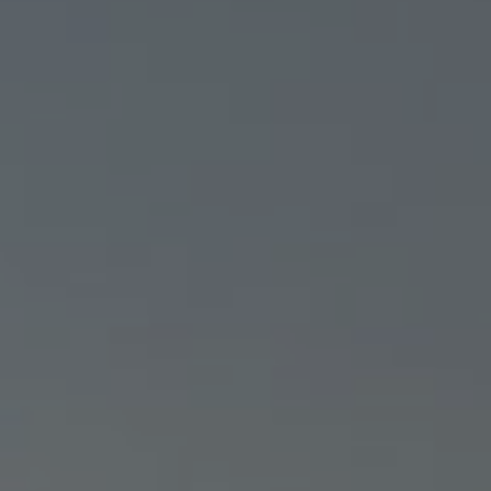
DRONE FRANCE PRO :
L’APPLICATION POUR PIL
UN DRONE EN FRANCE EN
TOUTE SÉCURITÉ
MALO
25/06/2026